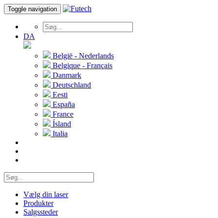
Toggle navigation
DA
België - Nederlands
Belgique - Français
Danmark
Deutschland
Eesti
España
France
Ísland
Italia
Vælg din laser
Produkter
Salgssteder