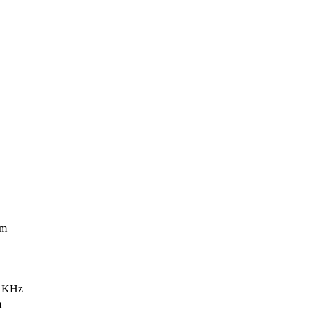
m
5 KHz
m