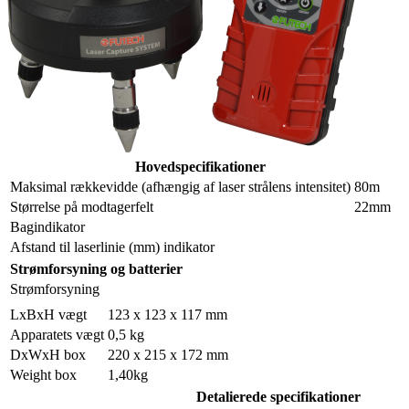
Hovedspecifikationer
Maksimal rækkevidde (afhængig af laser strålens intensitet)
80m
Størrelse på modtagerfelt
22mm
Bagindikator
Afstand til laserlinie (mm) indikator
Strømforsyning og batterier
Strømforsyning
LxBxH vægt
123 x 123 x 117 mm
Apparatets vægt
0,5 kg
DxWxH box
220 x 215 x 172 mm
Weight box
1,40kg
Detalierede specifikationer