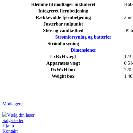
Klemme til modtager inkluderet
H60
Integreret fjernbetjening
Rækkevidde fjernbetjening
25m
Justerbar nulpunkt
Støv-og vandtæthed
IP56
Strømforsyning og batterier
Strømforsyning
Dimensioner
LxBxH vægt
123 
Apparatets vægt
0,5 
DxWxH box
220 
Weight box
1,40
Modtagere
Vælg din laser
Salgssteder
Hjælp
Kontakt