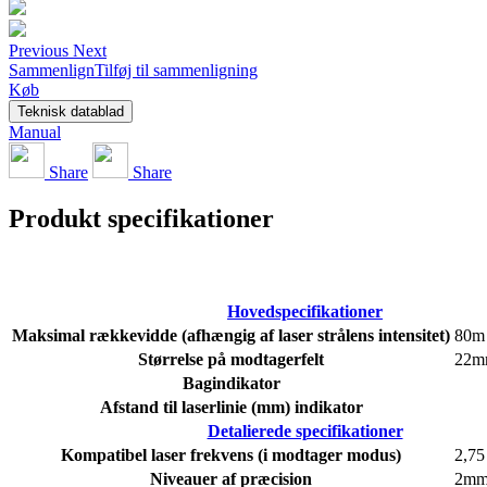
Previous
Next
Sammenlign
Tilføj til sammenligning
Køb
Teknisk datablad
Manual
Share
Share
Produkt specifikationer
Hovedspecifikationer
Maksimal rækkevidde (afhængig af laser strålens intensitet)
80m
Størrelse på modtagerfelt
22m
Bagindikator
Afstand til laserlinie (mm) indikator
Detalierede specifikationer
Kompatibel laser frekvens (i modtager modus)
2,7
Niveauer af præcision
2m