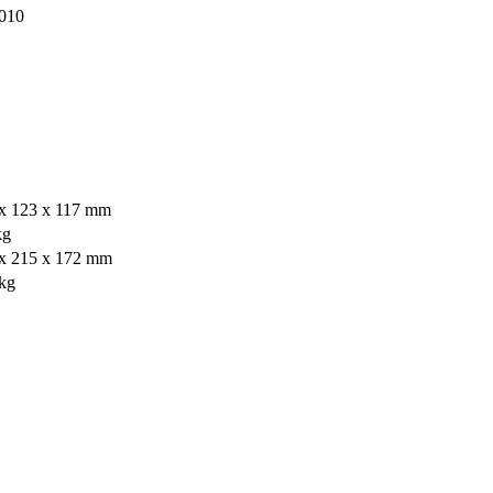
010
x 123 x 117 mm
kg
x 215 x 172 mm
kg