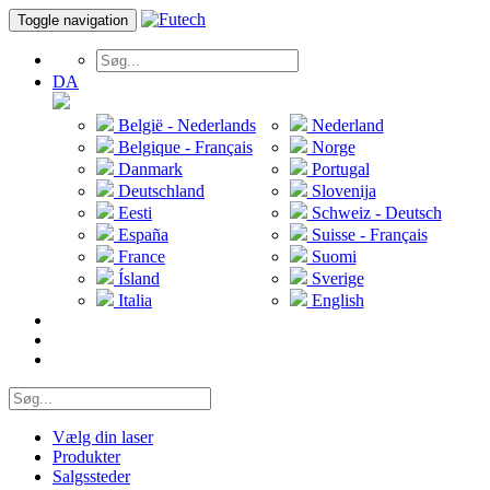
Toggle navigation
DA
België - Nederlands
Nederland
Belgique - Français
Norge
Danmark
Portugal
Deutschland
Slovenija
Eesti
Schweiz - Deutsch
España
Suisse - Français
France
Suomi
Ísland
Sverige
Italia
English
Vælg din laser
Produkter
Salgssteder