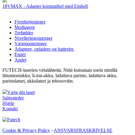
18VMAX - Adapter kompatibel med Einhell
Fjernbetjeninger
Modtagere
Trefødder
Nivelleringsstænger
Vægmonteringer
Adaptere, opladere og batterier.
Etuier
Andet
FUTECH-laserien virtalähteitä. Niitä kutsutaan usein nimillä
litiumioniakku, li-ion-akku, ladattava paristo, ladattava akku,
paristolaturi, akkulaturi ja tehosovitin.
Vælg din laser
Salgssteder
Hjælp
Kontakt
Cookie & Privacy Policy
-
ANSVARSFRASKRIVELSE