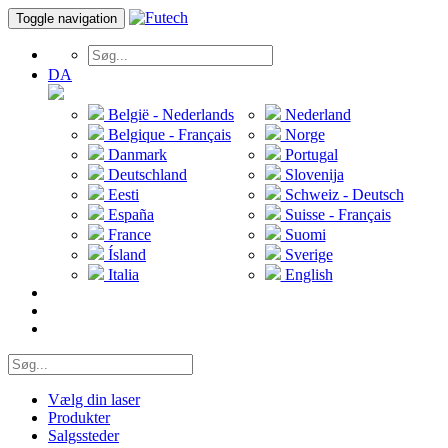
Toggle navigation
DA
België - Nederlands
Nederland
Belgique - Français
Norge
Danmark
Portugal
Deutschland
Slovenija
Eesti
Schweiz - Deutsch
España
Suisse - Français
France
Suomi
Ísland
Sverige
Italia
English
Vælg din laser
Produkter
Salgssteder