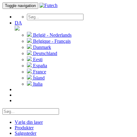
Toggle navigation
DA
België - Nederlands
Belgique - Français
Danmark
Deutschland
Eesti
España
France
Ísland
Italia
Vælg din laser
Produkter
Salgssteder