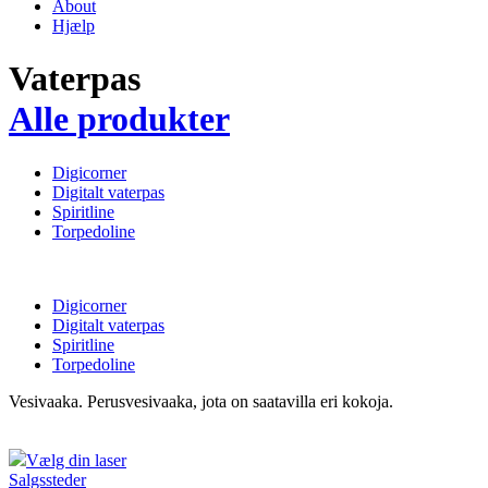
About
Hjælp
Vaterpas
Alle produkter
Digicorner
Digitalt vaterpas
Spiritline
Torpedoline
Digicorner
Digitalt vaterpas
Spiritline
Torpedoline
Vesivaaka. Perusvesivaaka, jota on saatavilla eri kokoja.
Vælg din laser
Salgssteder