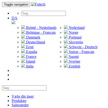
Toggle navigation
DA
België - Nederlands
Nederland
Belgique - Français
Norge
Danmark
Portugal
Deutschland
Slovenija
Eesti
Schweiz - Deutsch
España
Suisse - Français
France
Suomi
Ísland
Sverige
Italia
English
Vælg din laser
Produkter
Salgssteder