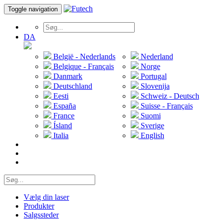
Toggle navigation
DA
België - Nederlands
Nederland
Belgique - Français
Norge
Danmark
Portugal
Deutschland
Slovenija
Eesti
Schweiz - Deutsch
España
Suisse - Français
France
Suomi
Ísland
Sverige
Italia
English
Vælg din laser
Produkter
Salgssteder