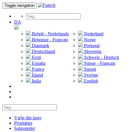
Toggle navigation
DA
België - Nederlands
Nederland
Belgique - Français
Norge
Danmark
Portugal
Deutschland
Slovenija
Eesti
Schweiz - Deutsch
España
Suisse - Français
France
Suomi
Ísland
Sverige
Italia
English
Vælg din laser
Produkter
Salgssteder