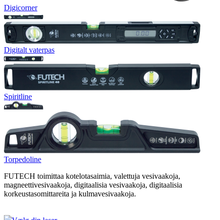
Digicorner
Digitalt vaterpas
Spiritline
Torpedoline
FUTECH toimittaa kotelotasaimia, valettuja vesivaakoja,
magneettivesivaakoja, digitaalisia vesivaakoja, digitaalisia
korkeustasomittareita ja kulmavesivaakoja.