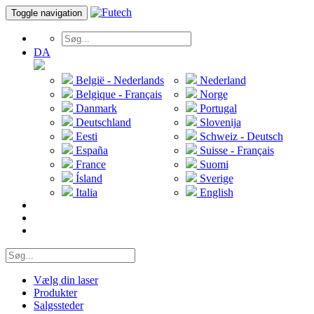
Toggle navigation
DA
België - Nederlands
Nederland
Belgique - Français
Norge
Danmark
Portugal
Deutschland
Slovenija
Eesti
Schweiz - Deutsch
España
Suisse - Français
France
Suomi
Ísland
Sverige
Italia
English
Vælg din laser
Produkter
Salgssteder