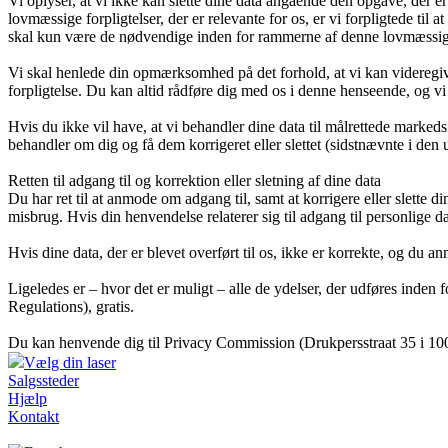
Vi oplyser, at vi ikke kan slette dine data angående den opgave, der er 
lovmæssige forpligtelser, der er relevante for os, er vi forpligtede til
skal kun være de nødvendige inden for rammerne af denne lovmæssig 
Vi skal henlede din opmærksomhed på det forhold, at vi kan videregive
forpligtelse. Du kan altid rådføre dig med os i denne henseende, og vi 
Hvis du ikke vil have, at vi behandler dine data til målrettede marked
behandler om dig og få dem korrigeret eller slettet (sidstnævnte i den 
Retten til adgang til og korrektion eller sletning af dine data
Du har ret til at anmode om adgang til, samt at korrigere eller slette 
misbrug. Hvis din henvendelse relaterer sig til adgang til personlige d
Hvis dine data, der er blevet overført til os, ikke er korrekte, og du
Ligeledes er – hvor det er muligt – alle de ydelser, der udføres inden f
Regulations), gratis.
Du kan henvende dig til Privacy Commission (Drukpersstraat 35 i 1000
Vælg din laser
Salgssteder
Hjælp
Kontakt