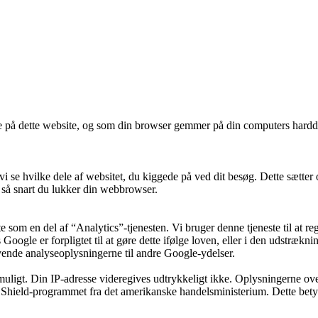
ne på dette website, og som din browser gemmer på din computers harddi
 se hvilke dele af websitet, du kiggede på ved dit besøg. Dette sætter os 
 så snart du lukker din webbrowser.
om en del af “Analytics”-tjenesten. Vi bruger denne tjeneste til at reg
s Google er forpligtet til at gøre dette ifølge loven, eller i den udstræ
anvende analyseoplysningerne til andre Google-ydelser.
uligt. Din IP-adresse videregives udtrykkeligt ikke. Oplysningerne ove
hield-programmet fra det amerikanske handelsministerium. Dette betyde