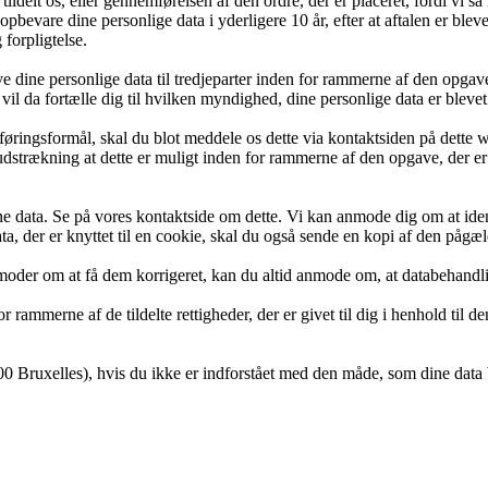
tildelt os, eller gennemførelsen af den ordre, der er placeret, fordi vi 
 at opbevare dine personlige data i yderligere 10 år, efter at aftalen er 
forpligtelse.
 dine personlige data til tredjeparter inden for rammerne af den opgave,
vil da fortælle dig til hvilken myndighed, dine personlige data er blevet
sføringsformål, skal du blot meddele os dette via kontaktsiden på dette 
udstrækning at dette er muligt inden for rammerne af den opgave, der er t
dine data. Se på vores kontaktside om dette. Vi kan anmode dig om at ident
ata, der er knyttet til en cookie, skal du også sende en kopi af den påg
 anmoder om at få dem korrigeret, kan du altid anmode om, at databehandl
or rammerne af de tildelte rettigheder, der er givet til dig i henhold til
 Bruxelles), hvis du ikke er indforstået med den måde, som dine data 