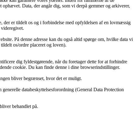
så ikke kan garantere vores ydelser. Inden for rammerne af de
blevet ophævet. Data, der angår dig, som vi derpå gemmer og arkiverer,
 der er tildelt os og i forbindelse med opfyldelsen af en lovmæssig
 videregivet.
website. På denne adresse kan du også altid spørge om, hvilke data vi
ildelt os/ordre placeret og loven).
ificere dig fyldestgørende, når du foretager dette for at forhindre
ældende cookie. Du kan finde denne i dine browserindstillinger.
ingen bliver begrænset, hvor det er muligt.
 den generelle databeskyttelsesforordning (General Data Protection
bliver behandlet på.