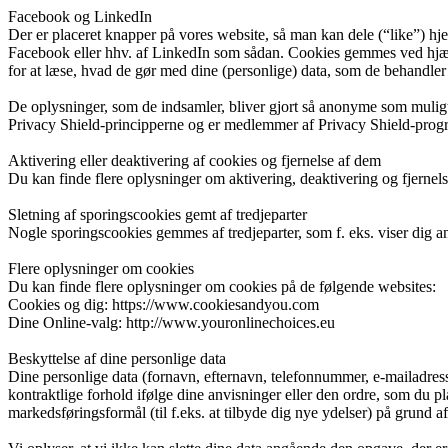
Facebook og LinkedIn
Der er placeret knapper på vores website, så man kan dele (“like”) h
Facebook eller hhv. af LinkedIn som sådan. Cookies gemmes ved hjæl
for at læse, hvad de gør med dine (personlige) data, som de behandler
De oplysninger, som de indsamler, bliver gjort så anonyme som mulig
Privacy Shield-principperne og er medlemmer af Privacy Shield-progra
Aktivering eller deaktivering af cookies og fjernelse af dem
Du kan finde flere oplysninger om aktivering, deaktivering og fjernels
Sletning af sporingscookies gemt af tredjeparter
Nogle sporingscookies gemmes af tredjeparter, som f. eks. viser dig an
Flere oplysninger om cookies
Du kan finde flere oplysninger om cookies på de følgende websites:
Cookies og dig: https://www.cookiesandyou.com
Dine Online-valg: http://www.youronlinechoices.eu
Beskyttelse af dine personlige data
Dine personlige data (fornavn, efternavn, telefonnummer, e-mailad
kontraktlige forhold ifølge dine anvisninger eller den ordre, som du pl
markedsføringsformål (til f.eks. at tilbyde dig nye ydelser) på grund 