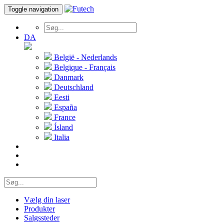
Toggle navigation
DA
België - Nederlands
Belgique - Français
Danmark
Deutschland
Eesti
España
France
Ísland
Italia
Vælg din laser
Produkter
Salgssteder