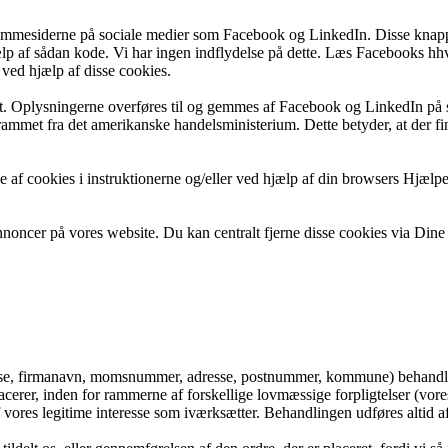
jemmesiderne på sociale medier som Facebook og LinkedIn. Disse knapper
p af sådan kode. Vi har ingen indflydelse på dette. Læs Facebooks hh
 ved hjælp af disse cookies.
t. Oplysningerne overføres til og gemmes af Facebook og LinkedIn på 
mmet fra det amerikanske handelsministerium. Dette betyder, at der fin
e af cookies i instruktionerne og/eller ved hjælp af din browsers Hjælp
noncer på vores website. Du kan centralt fjerne disse cookies via Dine o
resse, firmanavn, momsnummer, adresse, postnummer, kommune) behandl
acerer, inden for rammerne af forskellige lovmæssige forpligtelser (vores
af vores legitime interesse som iværksætter. Behandlingen udføres altid 