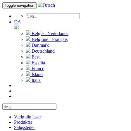
Toggle navigation
DA
België - Nederlands
Belgique - Français
Danmark
Deutschland
Eesti
España
France
Ísland
Italia
Vælg din laser
Produkter
Salgssteder