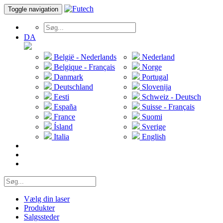
Toggle navigation
DA
België - Nederlands
Nederland
Belgique - Français
Norge
Danmark
Portugal
Deutschland
Slovenija
Eesti
Schweiz - Deutsch
España
Suisse - Français
France
Suomi
Ísland
Sverige
Italia
English
Vælg din laser
Produkter
Salgssteder