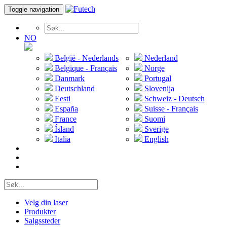
Toggle navigation
NO
België - Nederlands
Nederland
Belgique - Français
Norge
Danmark
Portugal
Deutschland
Slovenija
Eesti
Schweiz - Deutsch
España
Suisse - Français
France
Suomi
Ísland
Sverige
Italia
English
Velg din laser
Produkter
Salgssteder