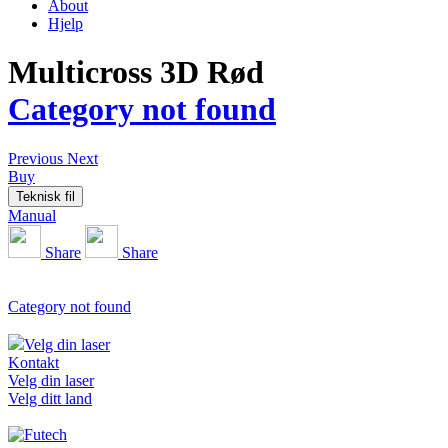
About
Hjelp
Multicross 3D Rød
Category not found
Previous
Next
Buy
Teknisk fil
Manual
Share
Share
Category not found
Velg din laser
Kontakt
Velg din laser
Velg ditt land