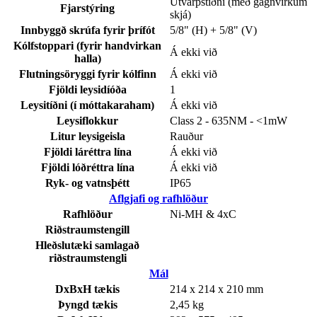
Útvarpstíðni (með gagnvirkum
Fjarstýring
skjá)
Innbyggð skrúfa fyrir þrífót
5/8" (H) + 5/8" (V)
Kólfstoppari (fyrir handvirkan
Á ekki við
halla)
Flutningsöryggi fyrir kólfinn
Á ekki við
Fjöldi leysidíóða
1
Leysitíðni (í móttakaraham)
Á ekki við
Leysiflokkur
Class 2 - 635NM - <1mW
Litur leysigeisla
Rauður
Fjöldi láréttra lína
Á ekki við
Fjöldi lóðréttra lína
Á ekki við
Ryk- og vatnsþétt
IP65
Aflgjafi og rafhlöður
Rafhlöður
Ni-MH & 4xC
Riðstraumstengill
Hleðslutæki samlagað
riðstraumstengli
Mál
DxBxH tækis
214 x 214 x 210 mm
Þyngd tækis
2,45 kg