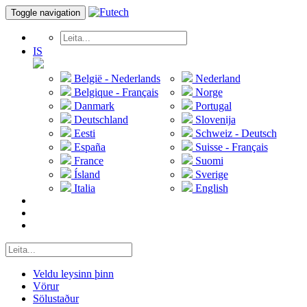
Toggle navigation
IS
België - Nederlands
Nederland
Belgique - Français
Norge
Danmark
Portugal
Deutschland
Slovenija
Eesti
Schweiz - Deutsch
España
Suisse - Français
France
Suomi
Ísland
Sverige
Italia
English
Veldu leysinn þinn
Vörur
Sölustaður