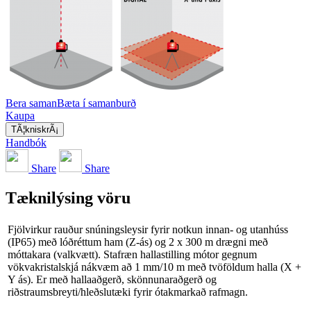
Bera saman
Bæta í samanburð
Kaupa
TÃ¦kniskrÃ¡
Handbók
Share
Share
Tæknilýsing vöru
Fjölvirkur rauður snúningsleysir fyrir notkun innan- og utanhúss
(IP65) með lóðréttum ham (Z-ás) og 2 x 300 m drægni með
móttakara (valkvætt). Stafræn hallastilling mótor gegnum
vökvakristalskjá nákvæm að 1 mm/10 m með tvöföldum halla (X +
Y ás). Er með hallaaðgerð, skönnunaraðgerð og
riðstraumsbreyti/hleðslutæki fyrir ótakmarkað rafmagn.