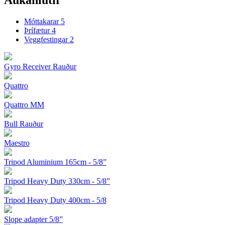
Aukahlutir
Móttakarar
5
Þrífætur
4
Veggfestingar
2
Gyro Receiver Rauður
Quattro
Quattro MM
Bull Rauður
Maestro
Tripod Aluminium 165cm - 5/8”
Tripod Heavy Duty 330cm - 5/8”
Tripod Heavy Duty 400cm - 5/8
Slope adapter 5/8”