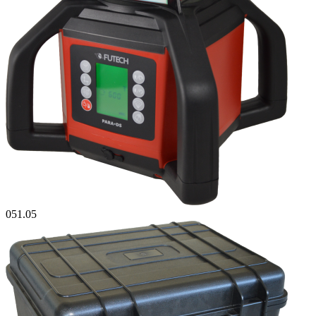
051.05