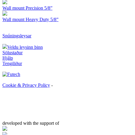
Wall mount Precision 5/8”
Wall mount Heavy Duty 5/8”
Snúningsleysar
Veldu leysinn þinn
Sölustaður
Hjálp
Tengiliður
Cookie & Privacy Policy
-
developed with the support of