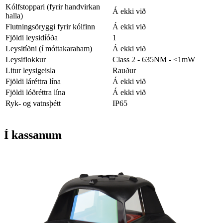
Kólfstoppari (fyrir handvirkan
Á ekki við
halla)
Flutningsöryggi fyrir kólfinn
Á ekki við
Fjöldi leysidíóða
1
Leysitíðni (í móttakaraham)
Á ekki við
Leysiflokkur
Class 2 - 635NM - <1mW
Litur leysigeisla
Rauður
Fjöldi láréttra lína
Á ekki við
Fjöldi lóðréttra lína
Á ekki við
Ryk- og vatnsþétt
IP65
Í kassanum