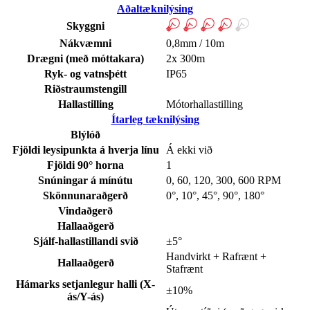
Aðaltæknilýsing
Skyggni
Nákvæmni
0,8mm / 10m
Drægni (með móttakara)
2x 300m
Ryk- og vatnsþétt
IP65
Riðstraumstengill
Hallastilling
Mótorhallastilling
Ítarleg tæknilýsing
Blýlóð
Fjöldi leysipunkta á hverja línu
Á ekki við
Fjöldi 90° horna
1
Snúningar á mínútu
0, 60, 120, 300, 600 RPM
Skönnunaraðgerð
0°, 10°, 45°, 90°, 180°
Vindaðgerð
Hallaaðgerð
Sjálf-hallastillandi svið
±5°
Handvirkt + Rafrænt +
Hallaaðgerð
Stafrænt
Hámarks setjanlegur halli (X-
±10%
ás/Y-ás)