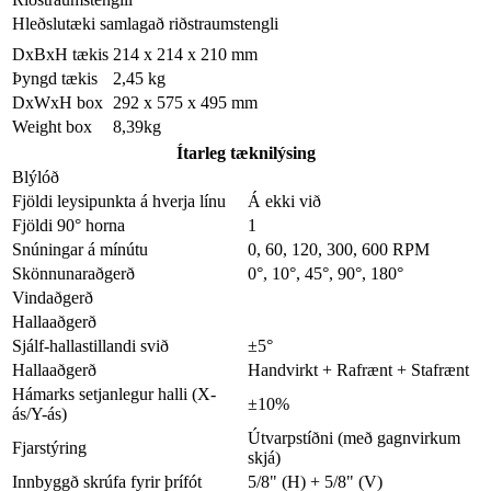
Hleðslutæki samlagað riðstraumstengli
DxBxH tækis
214 x 214 x 210 mm
Þyngd tækis
2,45 kg
DxWxH box
292 x 575 x 495 mm
Weight box
8,39kg
Ítarleg tæknilýsing
Blýlóð
Fjöldi leysipunkta á hverja línu
Á ekki við
Fjöldi 90° horna
1
Snúningar á mínútu
0, 60, 120, 300, 600 RPM
Skönnunaraðgerð
0°, 10°, 45°, 90°, 180°
Vindaðgerð
Hallaaðgerð
Sjálf-hallastillandi svið
±5°
Hallaaðgerð
Handvirkt + Rafrænt + Stafrænt
Hámarks setjanlegur halli (X-
±10%
ás/Y-ás)
Útvarpstíðni (með gagnvirkum
Fjarstýring
skjá)
Innbyggð skrúfa fyrir þrífót
5/8" (H) + 5/8" (V)