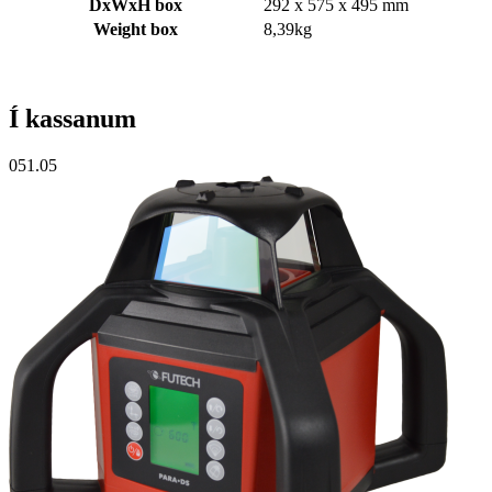
DxWxH box
292 x 575 x 495 mm
Weight box
8,39kg
Í kassanum
051.05