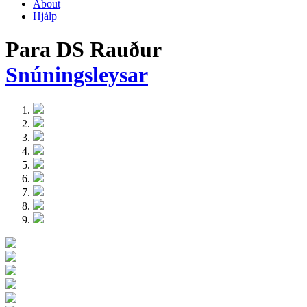
About
Hjálp
Para DS Rauður
Snúningsleysar