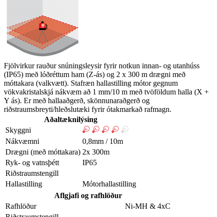
Fjölvirkur rauður snúningsleysir fyrir notkun innan- og utanhúss
(IP65) með lóðréttum ham (Z-ás) og 2 x 300 m drægni með
móttakara (valkvætt). Stafræn hallastilling mótor gegnum
vökvakristalskjá nákvæm að 1 mm/10 m með tvöföldum halla (X +
Y ás). Er með hallaaðgerð, skönnunaraðgerð og
riðstraumsbreyti/hleðslutæki fyrir ótakmarkað rafmagn.
Aðaltæknilýsing
Skyggni
Nákvæmni
0,8mm / 10m
Drægni (með móttakara)
2x 300m
Ryk- og vatnsþétt
IP65
Riðstraumstengill
Hallastilling
Mótorhallastilling
Aflgjafi og rafhlöður
Rafhlöður
Ni-MH & 4xC
Riðstraumstengill